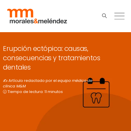
Erupción ectópica: causas,
consecuencias y tratamientos
dentales
✍️ Artículo redactado por el
equipo médico de
clínica M&M
🕜 Tiempo de lectura: 11 minutos