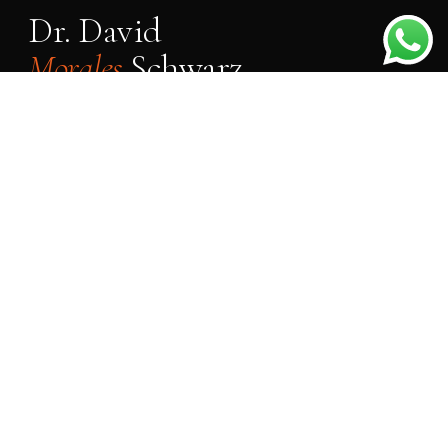
Dr. David
Morales
Schwarz
IMPLANTES DENTALES Y CIRUGÍA ORAL
FORMACIÓN
CLÍNICAS
INTERNACIONAL
Clínica M&M
Francia & Estados
Morales Cervera
Unidos