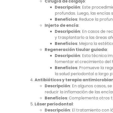
Cirugía de colgajo
:
Descripción
: Este procedimi
profundas. Luego, las encías 
Beneficios
: Reduce la profun
Injerto de encía
:
Descripción
: En casos de re
y trasplantarlo a las áreas a
Beneficios
: Mejora la estéti
Regeneración tisular guiada
:
Descripción
: Esta técnica i
fomentar el crecimiento del hu
Beneficios
: Promueve la rege
la salud periodontal a largo p
Antibióticos y terapia antimicrobia
Descripción
: En algunos casos, s
reducir la inflamación de las encía
Beneficios
: Complementa otros tr
Láser periodontal
:
Descripción
: El tratamiento con l