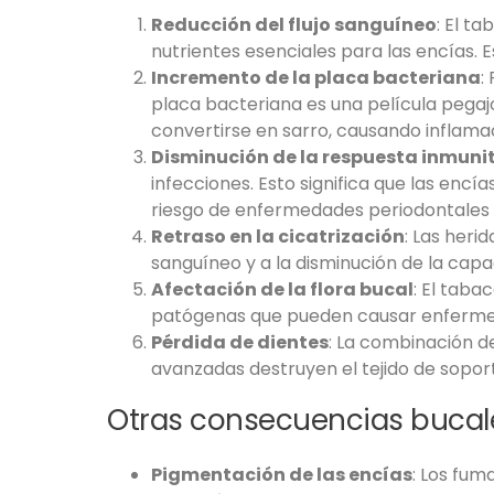
Reducción del flujo sanguíneo
: El t
nutrientes esenciales para las encías.
Incremento de la placa bacteriana
:
placa bacteriana es una película pegaj
convertirse en sarro, causando inflamac
Disminución de la respuesta inmuni
infecciones. Esto significa que las en
riesgo de enfermedades periodontales 
Retraso en la cicatrización
: Las heri
sanguíneo y a la disminución de la capa
Afectación de la flora bucal
: El taba
patógenas que pueden causar enfermed
Pérdida de dientes
: La combinación de
avanzadas destruyen el tejido de soporte
Otras consecuencias bucal
Pigmentación de las encías
: Los fum