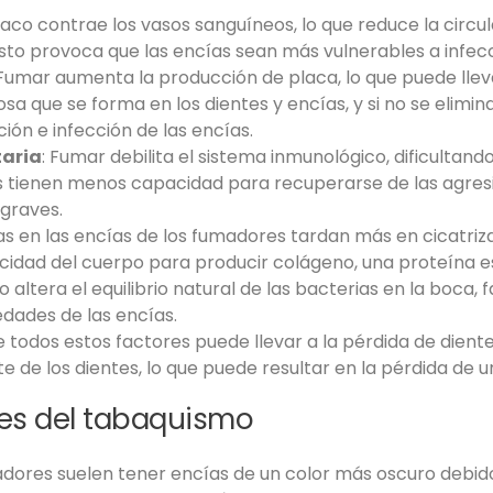
abaco contrae los vasos sanguíneos, lo que reduce la circul
 Esto provoca que las encías sean más vulnerables a infe
 Fumar aumenta la producción de placa, lo que puede llevar a
osa que se forma en los dientes y encías, y si no se eli
ión e infección de las encías.
taria
: Fumar debilita el sistema inmunológico, dificulta
cías tienen menos capacidad para recuperarse de las agre
graves.
das en las encías de los fumadores tardan más en cicatrizar
cidad del cuerpo para producir colágeno, una proteína es
co altera el equilibrio natural de las bacterias en la boca
ades de las encías.
 todos estos factores puede llevar a la pérdida de diente
 de los dientes, lo que puede resultar en la pérdida de un
es del tabaquismo
adores suelen tener encías de un color más oscuro debid