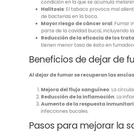
condición en la que se acumula melanina
Halitosis
: El tabaco provoca mal alient
de bacterias en la boca.
Mayor riesgo de cáncer oral
: Fumar i
parte de la cavidad bucal, incluyendo la
Reducción de la eficacia de los tra
tienen menor tasa de éxito en fumadores
Beneficios de dejar de f
Al dejar de fumar se recuperan las encía
Mejora del flujo sanguíneo
: La circu
Reducción de la inflamación
: La inf
Aumento de la respuesta inmunitar
infecciones bucales.
Pasos para mejorar la s