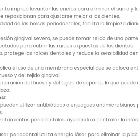
ento implica levantar las encías para eliminar el sarro y 
se reposicionan para ajustarse mejor a los dientes.
didad de las bolsas periodontales, facilita la limpieza diar
cesión gingival severa, se puede tomar tejido de una par
fectadas para cubrir las raíces expuestas de los dientes.
ca, protege las raíces dentales y reduce la sensibilidad den
mplica el uso de una membrana especial que se coloca entre
eso y del tejido gingival.
neración del hueso y del tejido de soporte, lo que puede 
lazo.
na
:
e pueden utilizar antibióticos o enjuagues antimicrobianos
s.
atamientos periodontales, ayudando a controlar la infecci
áser periodontal utiliza energía láser para eliminar la plac