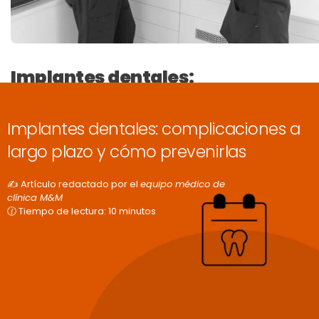
Implantes dentales:
complicaciones a largo plazo y
cómo prevenirlas
Implantes dentales: complicaciones a
largo plazo y cómo prevenirlas
✍️ Artículo redactado por el
equipo médico de
clínica M&M
🕜 Tiempo de lectura: 10 minutos