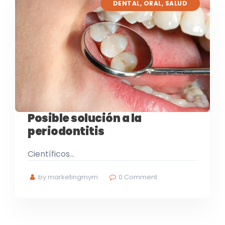
DENTAL
,
ORAL
,
SALUD
Posible solución a la
periodontitis
Científicos…
by marketingmym
0
Comment