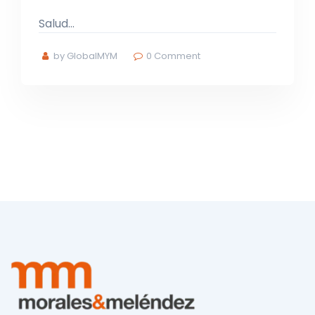
Salud…
by GlobalMYM
0
Comment