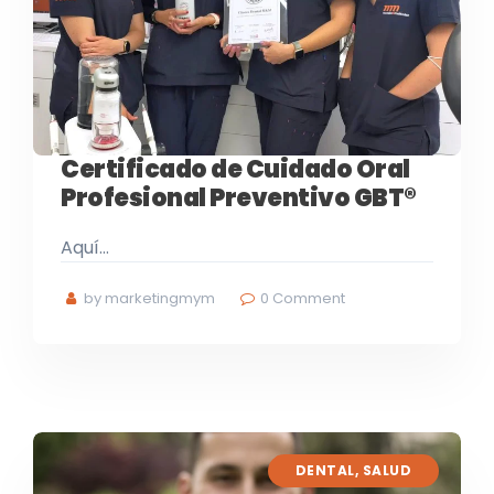
Certificado de Cuidado Oral
Profesional Preventivo GBT®
Aquí…
by marketingmym
0
Comment
DENTAL
,
SALUD