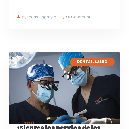
by marketingmym
0
Comment
DENTAL
,
SALUD
¿Sientes los nervios de los