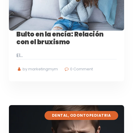
Bulto en la encía: Relación
con el bruxismo
El…
by marketingmym
0
Comment
DENTAL
,
ODONTOPEDIATRIA