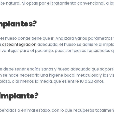
te natural. Si optas por el tratamiento convencional, a l
mplantes?
del hueso donde tiene que ir. Analizará varios parámetros 
na
osteointegración
adecuada, el hueso se adhiere al impla
les ventajas para el paciente, pues son piezas funcionale
nte debe tener encías sanas y hueso adecuado que soport
se hace necesaria una higiene bucal meticulosa y las vis
plazo, o al menos la media, que es entre 10 a 20 años.
 implante?
perdidos o en mal estado, con lo que recuperas totalmente