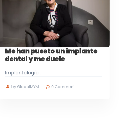
Me han puesto un implante
dental y me duele
Implantología…
by GlobalMYM
0
Comment