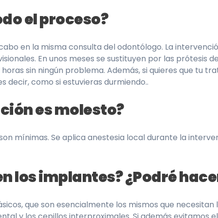
do el proceso?
 cabo en la misma consulta del odontólogo. La intervención
sionales. En unos meses se sustituyen por las prótesis def
4 horas sin ningún problema. Además, si quieres que tu 
es decir, como si estuvieras durmiendo..
ación es molesto?
son mínimas. Se aplica anestesia local durante la interve
n los implantes? ¿Podré hace
sicos, que son esencialmente los mismos que necesitan l
ental y los cepillos interproximales. Si además evitamos 