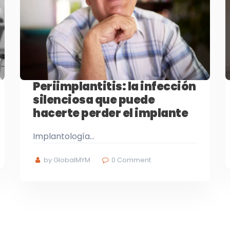
Periimplantitis: la infección
silenciosa que puede
hacerte perder el implante
Implantología…
by GlobalMYM
0
Comment