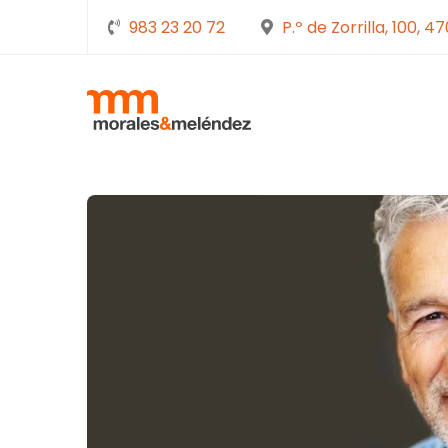
983 23 20 72
P.º de Zorrilla, 100, 4