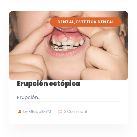
DENTAL
,
ESTÉTICA DENTAL
Erupción ectópica
Erupción…
by GlobalMYM
0
Comment