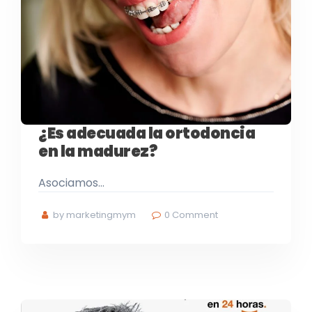
¿Es adecuada la ortodoncia
en la madurez?
Asociamos…
by marketingmym
0
Comment