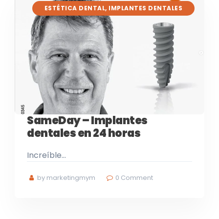
ESTÉTICA DENTAL
,
IMPLANTES DENTALES
SameDay – Implantes
dentales en 24 horas
Increíble…
by marketingmym
0
Comment