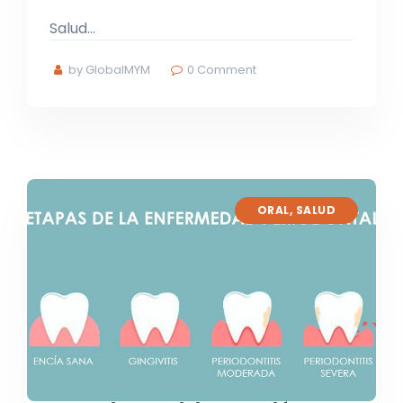
Salud…
by GlobalMYM
0
Comment
ORAL
,
SALUD