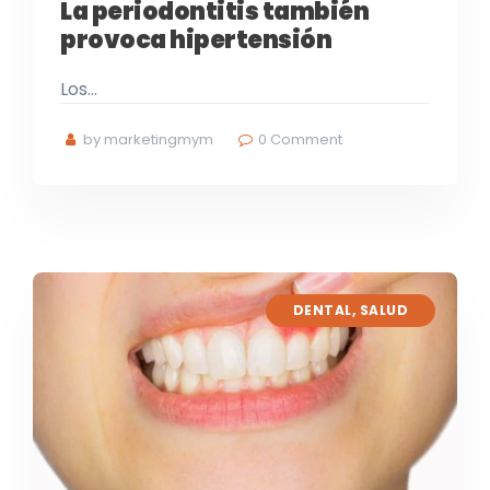
La periodontitis también
provoca hipertensión
Los…
by marketingmym
0
Comment
DENTAL
,
SALUD