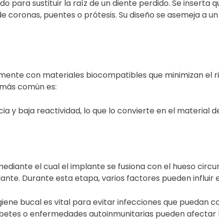
do para sustituir la raíz de un diente perdido. Se inserta
 coronas, puentes o prótesis. Su diseño se asemeja a un t
almente con
materiales biocompatibles
que minimizan el r
l más común es:
cia y baja reactividad, lo que lo convierte en el material 
mediante el cual el implante se fusiona con el hueso circ
ante. Durante esta etapa, varios factores pueden influir en
giene bucal es vital para evitar infecciones que puedan 
abetes o enfermedades autoinmunitarias pueden afectar 