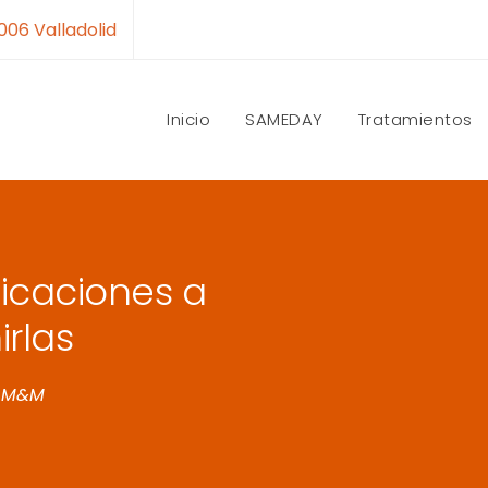
7006 Valladolid
Inicio
SAMEDAY
Tratamientos
icaciones a
rlas
a M&M